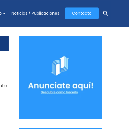
o
Noticias / Publicaciones
Contacto
al e
y