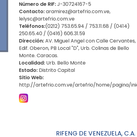
Número de RIF:
J-30724167-5
Contacto:
aramirez@artefrio.com.ve,
lelysc@artefrio.com.ve
Teléfonos:
(0212) 753.65.94 / 753.11.68
/ (0414)
250.65.40 / (0416) 606.31.59
Dirección:
AV. Miguel Angel con Calle Cervantes,
Edif. Oberon, PB Local "D", Urb. Colinas de Bello
Monte. Caracas.
Localidad:
Urb. Bello Monte
Estado:
Distrito Capital
Sitio Web:
http://artefrio.com.ve/artefrio/home/pagina/ini
RIFENG DE VENEZUELA, C.A.