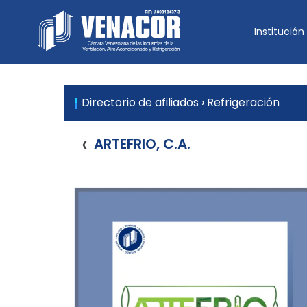
Skip
to
Institución
Venacor
content
Cámara Venezolana de las
Directorio de afiliados
›
Refrigeración
‹
ARTEFRIO, C.A.