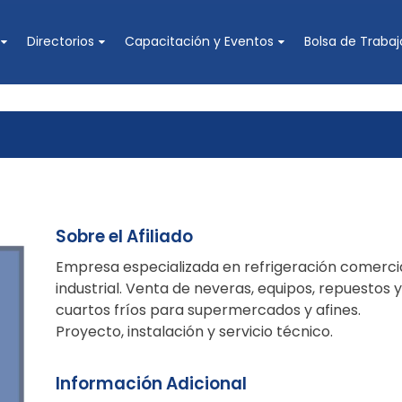
Directorios
Capacitación y Eventos
Bolsa de Trabaj
 Industrias de Ventilación, Aire Acondicionado y Refrigeración
Sobre el Afiliado
Empresa especializada en refrigeración comerci
industrial. Venta de neveras, equipos, repuestos 
cuartos fríos para supermercados y afines.
Proyecto, instalación y servicio técnico.
Información Adicional