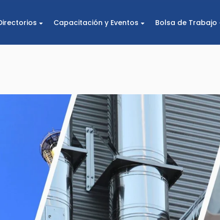
r
Directorios
Capacitación y Eventos
Bolsa de Trabajo
 Industrias de Ventilación, Aire Acondicionado y Refrigeración