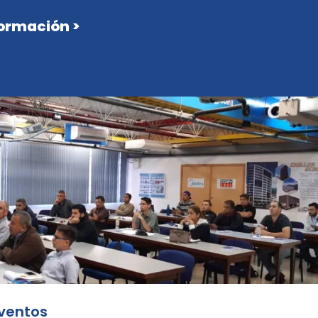
ormación >
ventos