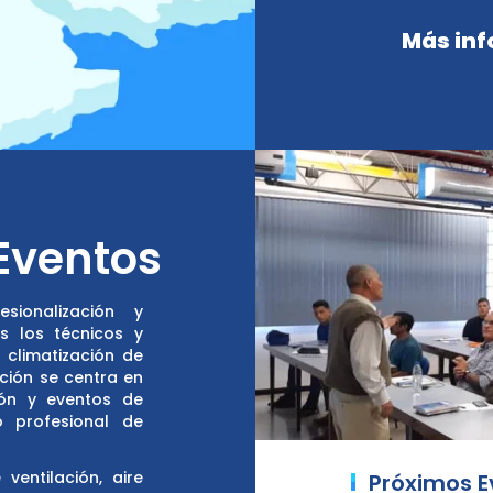
Más inf
Eventos
ionalización y
 los técnicos y
 climatización de
ción se centra en
ón y eventos de
o profesional de
entilación, aire
Próximos E