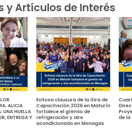
s y Artículos de Interés
OLOR
Exitosa clausura de la Gira de
Cuart
A. ALICIA
Capacitación 2026 en Maturín
Direc
: UNA HUELLA
fortalece el gremio de
Proye
R, ENTREGA Y
refrigeración y aire
de la
acondicionado en Monagas