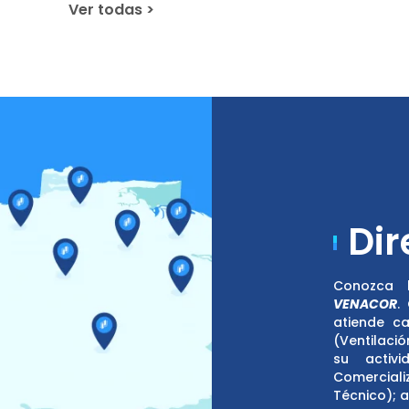
Ver todas >
Dir
Conozca 
VENACOR
.
atiende c
(Ventilaci
su activi
Comerciali
Técnico); 