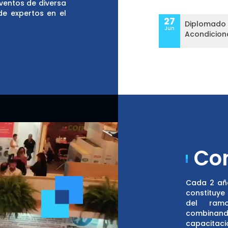
eventos de diversa
de expertos en el
27
Diplomado 
Jun
Acondicio
Co
Cada 2 añ
constituye
del ramo
combinan
capacitacio