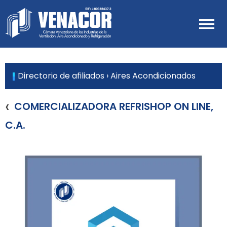
Skip
to
Venacor
content
Cámara Venezolana de las
Industrias de Ventilación, Aire
Acondicionado y Refrigeración
Directorio de afiliados
›
Aires Acondicionados
‹
COMERCIALIZADORA REFRISHOP ON LINE,
C.A.