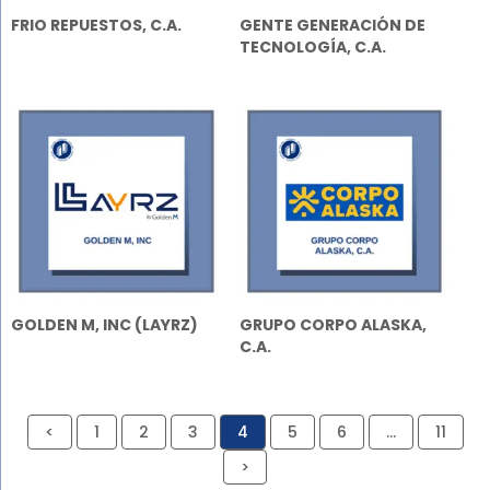
FRIO REPUESTOS, C.A.
GENTE GENERACIÓN DE
TECNOLOGÍA, C.A.
GOLDEN M, INC (LAYRZ)
GRUPO CORPO ALASKA,
C.A.
<
1
2
3
4
5
6
…
11
>