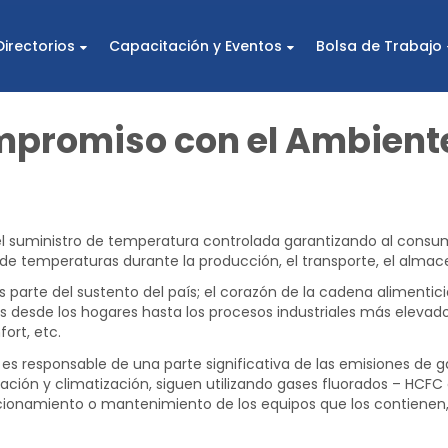
r
Directorios
Capacitación y Eventos
Bolsa de Trabajo
 Industrias de Ventilación, Aire Acondicionado y Refrigeración
mpromiso con el Ambient
l suministro de temperatura controlada garantizando al consu
de temperaturas durante la producción, el transporte, el alma
es parte del sustento del país; el corazón de la cadena alimentici
desde los hogares hasta los procesos industriales más elevado
fort, etc.
n es responsable de una parte significativa de las emisiones de 
ración y climatización, siguen utilizando gases fluorados – HCFC
ncionamiento o mantenimiento de los equipos que los contiene