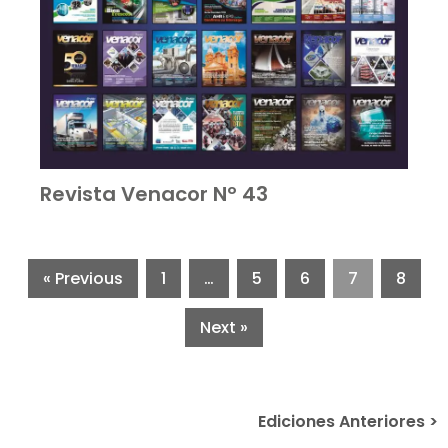
Revista Venacor Nº 43
« Previous
1
…
5
6
7
8
Next »
Ediciones Anteriores >