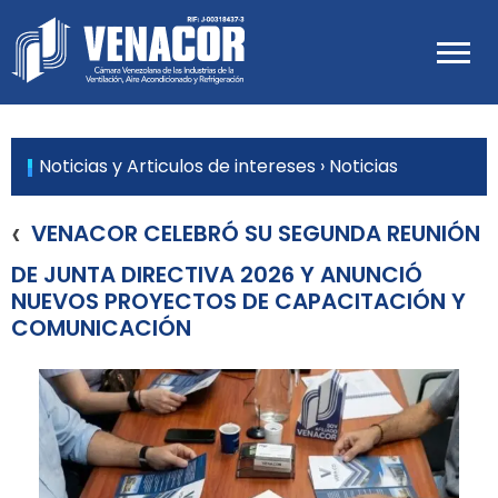
Skip
to
Venacor
content
Cámara Venezolana de las
Industrias de Ventilación, Aire
Acondicionado y Refrigeración
Noticias y Articulos de intereses
› Noticias
‹
VENACOR CELEBRÓ SU SEGUNDA REUNIÓN
DE JUNTA DIRECTIVA 2026 Y ANUNCIÓ
NUEVOS PROYECTOS DE CAPACITACIÓN Y
COMUNICACIÓN