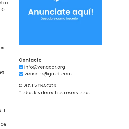
ntro
:00
es
Contacto
info@venacor.org
es
venacor@gmail.com
© 2021 VENACOR.
Todos los derechos reservados
 11
 del