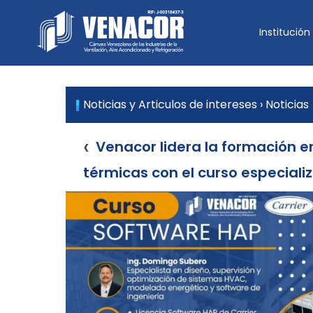
Skip
to
Institución
Venacor
content
Cámara Venezolana de las
Noticias y Articulos de intereses
› Noticias
‹
Venacor lidera la formación 
térmicas con el curso especiali