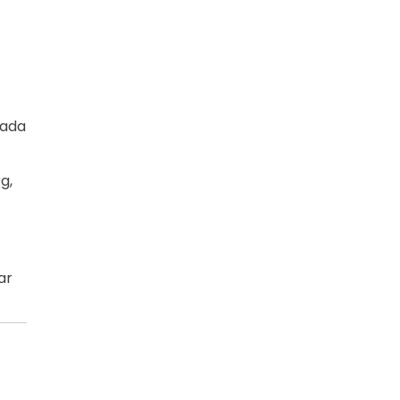
zada
rg
,
ar