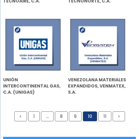
TECNOAIRE, C.A.
TECNONORTE, C.A.
UNIÓN
VENEZOLANA MATERIALES
INTERCONTINENTAL GAS,
EXPANDIDOS, VENMATEX,
C.A. (UNIGAS)
S.A.
<
1
…
8
9
10
11
>