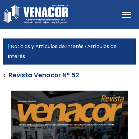
Skip
to
Venacor
content
Cámara Venezolana de las
Industrias de Ventilación, Aire
Acondicionado y Refrigeración
Noticias y Artículos de Interés
› Artículos de
Interés
‹
Revista Venacor N° 52